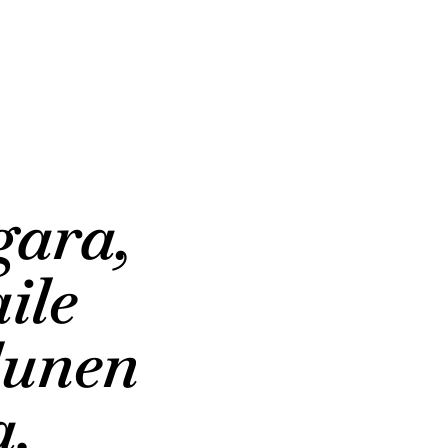
gara,
ile
dunen
a.