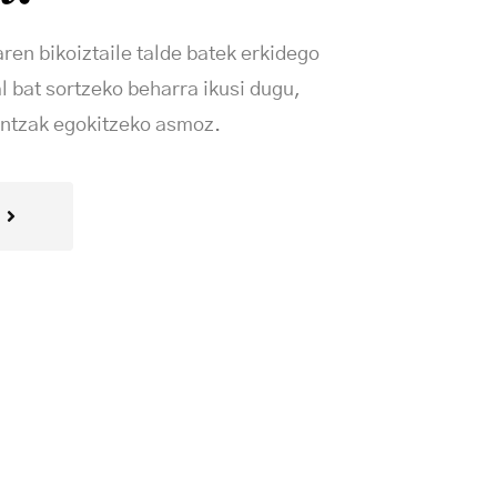
ren bikoiztaile talde batek erkidego
l bat sortzeko beharra ikusi dugu,
dintzak egokitzeko asmoz.