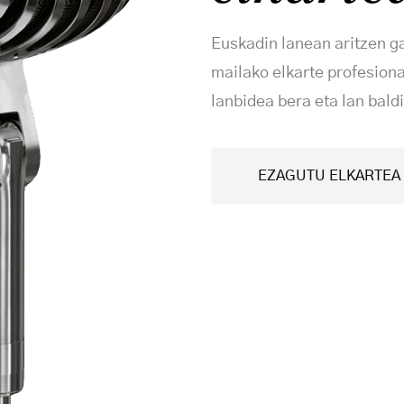
Euskadin lanean aritzen ga
mailako elkarte profesiona
lanbidea bera eta lan bal
EZAGUTU ELKARTEA