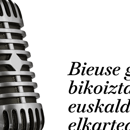
Bieuse 
bikoizta
euskal
elkarte