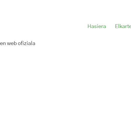
Hasiera
Elkart
en web ofiziala