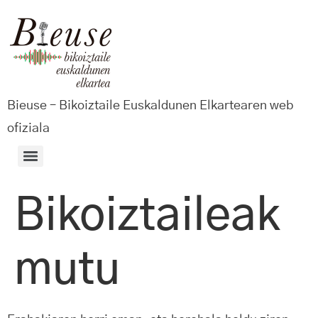
Bieuse – Bikoiztaile Euskaldunen Elkartearen web
ofiziala
Bikoiztaileak
mutu