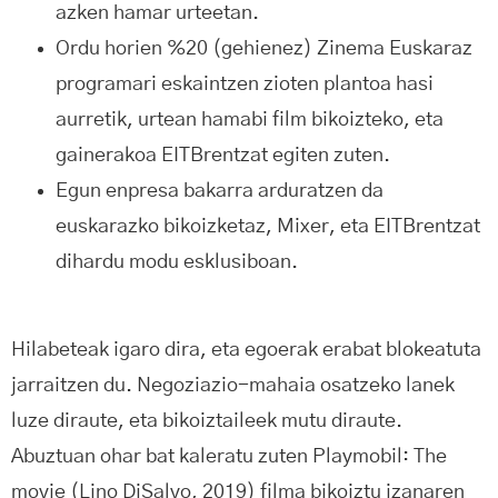
azken hamar urteetan.
Ordu horien %20 (gehienez) Zinema Euskaraz
programari eskaintzen zioten plantoa hasi
aurretik, urtean hamabi film bikoizteko, eta
gainerakoa EITBrentzat egiten zuten.
Egun enpresa bakarra arduratzen da
euskarazko bikoizketaz, Mixer, eta EITBrentzat
dihardu modu esklusiboan.
Hilabeteak igaro dira, eta egoerak erabat blokeatuta
jarraitzen du. Negoziazio-mahaia osatzeko lanek
luze diraute, eta bikoiztaileek mutu diraute.
Abuztuan ohar bat kaleratu zuten Playmobil: The
movie (Lino DiSalvo, 2019) filma bikoiztu izanaren