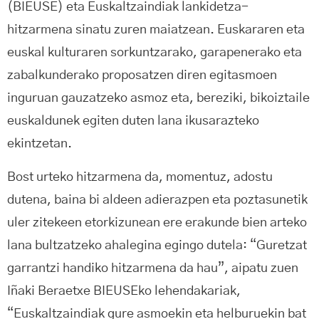
(BIEUSE) eta Euskaltzaindiak lankidetza-
hitzarmena sinatu zuren maiatzean. Euskararen eta
euskal kulturaren sorkuntzarako, garapenerako eta
zabalkunderako proposatzen diren egitasmoen
inguruan gauzatzeko asmoz eta, bereziki, bikoiztaile
euskaldunek egiten duten lana ikusarazteko
ekintzetan.
Bost urteko hitzarmena da, momentuz, adostu
dutena, baina bi aldeen adierazpen eta poztasunetik
uler zitekeen etorkizunean ere erakunde bien arteko
lana bultzatzeko ahalegina egingo dutela: “Guretzat
garrantzi handiko hitzarmena da hau”, aipatu zuen
Iñaki Beraetxe BIEUSEko lehendakariak,
“Euskaltzaindiak gure asmoekin eta helburuekin bat