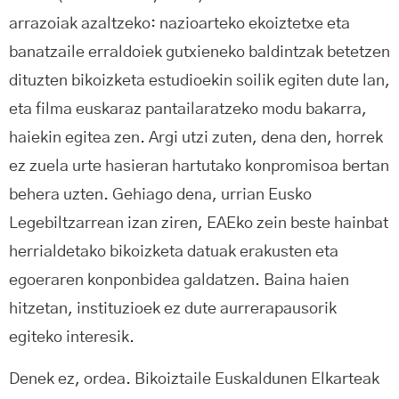
arrazoiak azaltzeko: nazioarteko ekoiztetxe eta
banatzaile erraldoiek gutxieneko baldintzak betetzen
dituzten bikoizketa estudioekin soilik egiten dute lan,
eta filma euskaraz pantailaratzeko modu bakarra,
haiekin egitea zen. Argi utzi zuten, dena den, horrek
ez zuela urte hasieran hartutako konpromisoa bertan
behera uzten. Gehiago dena, urrian Eusko
Legebiltzarrean izan ziren, EAEko zein beste hainbat
herrialdetako bikoizketa datuak erakusten eta
egoeraren konponbidea galdatzen. Baina haien
hitzetan, instituzioek ez dute aurrerapausorik
egiteko interesik.
Denek ez, ordea. Bikoiztaile Euskaldunen Elkarteak