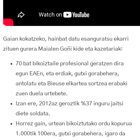
Gaian kokatzeko, hainbat datu esanguratsu ekarri
zituen gurera Maialen Goñi kide eta kazetariak:
70 bat bikoiztaile profesional geratzen dira
egun EAEn, eta erdiak, gutxi gorabehera,
antolatu eta Bieuse elkartea sortzea erabaki
zuen duela urtebete.
Izan ere, 2012az geroztik %37 inguru jaitsi
diete soldata.
Horrez gain, urtean bikoiztutako ordu kopurua
1.000tik 100era, gutxi gorabehera, igaro da