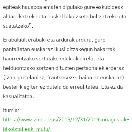
egiteak hauspoa ematen digulako gure eskubideak
aldarrikatzeko eta euskal bikoizketa bultzatzeko eta
sustatzeko”.
Erabakiak erabaki eta ardurak ardura, gure
pantailetan euskaraz ikusi ditzakegun bakarrak
haurrentzako sortutako edukiak direla, eta
helduontzako sortzen dituzten pertsonaiek erderaz
(izan gaztelaniaz, frantsesez… baina ez euskaraz)
besterik egiten ez dutela da errealitatea. Eta ez da
kasualitatea.
Iturria:
https://www.zinea.eus/2019/12/31/2019konagusiak-
bikoiztaileak-mutu/