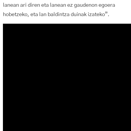
lanean ari diren eta lanean ez gaudenon egoera
hobetzeko, eta lan baldintza duinak izateko”.