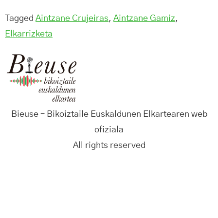
Tagged
Aintzane Crujeiras
,
Aintzane Gamiz
,
Elkarrizketa
Bieuse – Bikoiztaile Euskaldunen Elkartearen web
ofiziala
All rights reserved