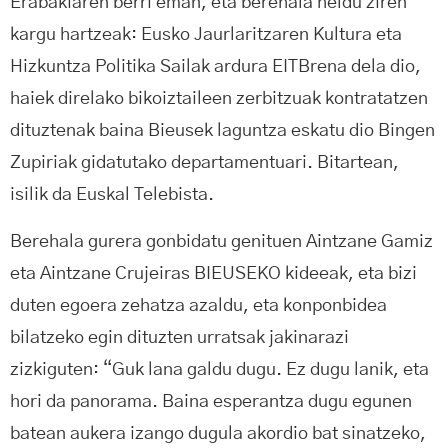
Erabakiaren berri eman, eta berehala heldu ziren
kargu hartzeak: Eusko Jaurlaritzaren Kultura eta
Hizkuntza Politika Sailak ardura EITBrena dela dio,
haiek direlako bikoiztaileen zerbitzuak kontratatzen
dituztenak baina Bieusek laguntza eskatu dio Bingen
Zupiriak gidatutako departamentuari. Bitartean,
isilik da Euskal Telebista.
Berehala gurera gonbidatu genituen Aintzane Gamiz
eta Aintzane Crujeiras BIEUSEKO kideeak, eta bizi
duten egoera zehatza azaldu, eta konponbidea
bilatzeko egin dituzten urratsak jakinarazi
zizkiguten: “Guk lana galdu dugu. Ez dugu lanik, eta
hori da panorama. Baina esperantza dugu egunen
batean aukera izango dugula akordio bat sinatzeko,