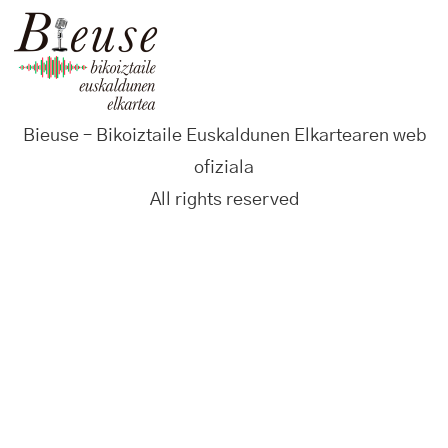
Bieuse – Bikoiztaile Euskaldunen Elkartearen web
ofiziala
All rights reserved