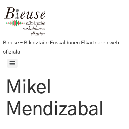
Bieuse – Bikoiztaile Euskaldunen Elkartearen web
ofiziala
Mikel
Mendizabal