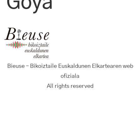
Goya
Bieuse – Bikoiztaile Euskaldunen Elkartearen web
ofiziala
All rights reserved