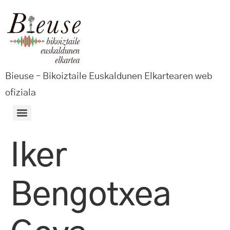
Bieuse – Bikoiztaile Euskaldunen Elkartearen web
ofiziala
Iker
Bengotxea